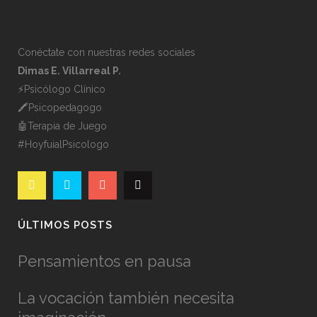
Conéctate con nuestras redes sociales
Dimas E. Villarreal P.
⚡️Psicólogo Clínico
🖍Psicopedagogo
🤖Terapia de Juego
#HoyfuialPsicologo
ÚLTIMOS POSTS
Pensamientos en pausa
La vocación también necesita