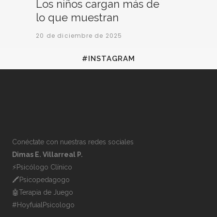
Los niños cargan más de
lo que muestran
20 de diciembre de 2025
#INSTAGRAM
Conéctate con nuestras redes sociales
Dimas E. Villarreal P.
⚡️Psicólogo Clínico
🖍Psicopedagogo
🤖Terapia de Juego
#HoyfuialPsicologo