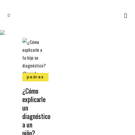
padres
¿Cómo
explicarle
un
diagnóstico
a un
niño?