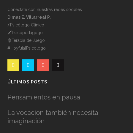
Conéctate con nuestras redes sociales
Dimas E. Villarreal P.
⚡️Psicólogo Clínico
🖍Psicopedagogo
🤖Terapia de Juego
#HoyfuialPsicologo
ÚLTIMOS POSTS
Pensamientos en pausa
La vocación también necesita
imaginación