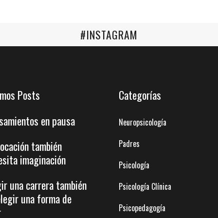
#INSTAGRAM
imos Posts
Categorías
samientos en pausa
Neuropsicología
Padres
vocación también
esita imaginación
Psicología
gir una carrera también
Psicología Clínica
elegir una forma de
Psicopedagogía
r