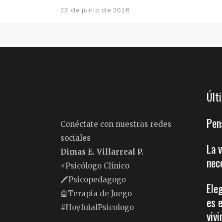
23 de junio de 2026
Últ
Pen
Conéctate con nuestras redes
sociales
La 
Dimas E. Villarreal P.
nec
⚡️Psicólogo Clínico
🖍Psicopedagogo
Ele
🤖Terapia de Juego
es 
#HoyfuialPsicologo
vivi