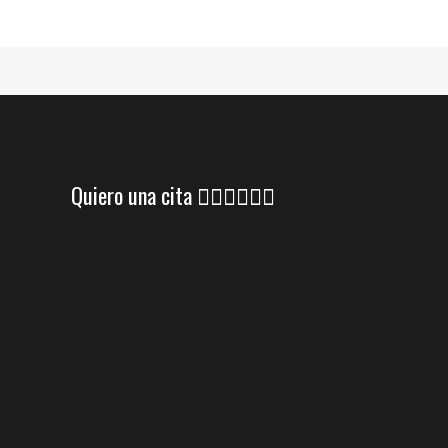
Quiero una cita 👇🏼👇🏼👇🏼