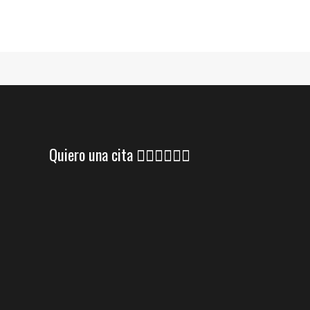
Quiero una cita 👇🏼👇🏼👇🏼