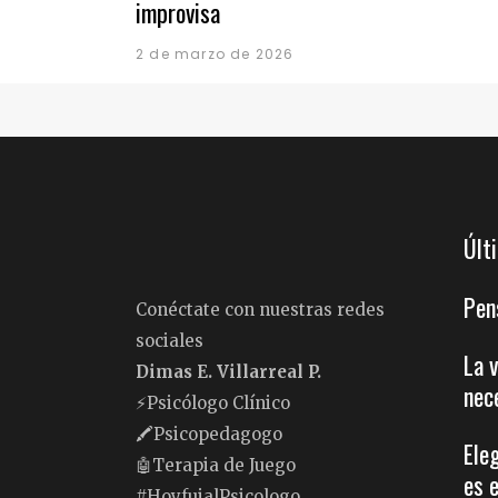
improvisa
2 de marzo de 2026
Últ
Pen
Conéctate con nuestras redes
sociales
La 
Dimas E. Villarreal P.
nec
⚡️Psicólogo Clínico
🖍Psicopedagogo
Ele
🤖Terapia de Juego
es 
#HoyfuialPsicologo