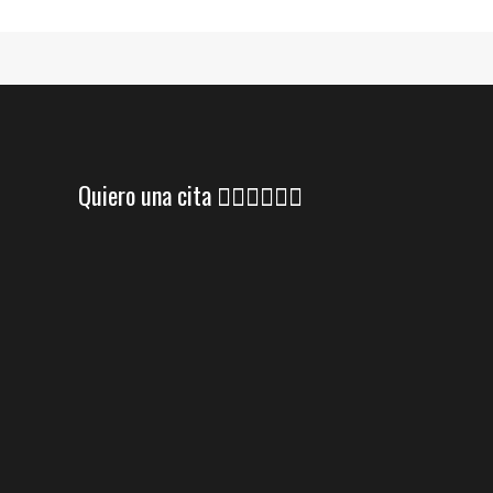
Quiero una cita 👇🏼👇🏼👇🏼