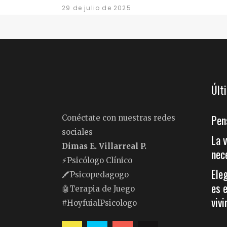
29 de julio de 2025
Últ
Pen
Conéctate con nuestras redes
sociales
La 
Dimas E. Villarreal P.
nec
⚡️Psicólogo Clínico
Ele
🖍Psicopedagogo
es 
🤖Terapia de Juego
vivi
#HoyfuialPsicologo