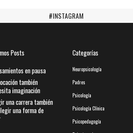
#INSTAGRAM
imos Posts
Categorías
samientos en pausa
Neuropsicología
vocación también
Padres
esita imaginación
Psicología
gir una carrera también
Psicología Clínica
elegir una forma de
r
Psicopedagogía