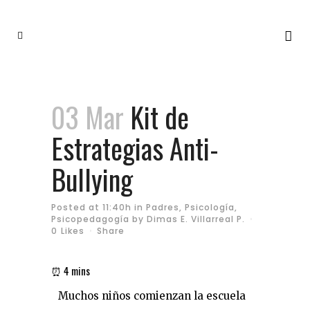
03 Mar
Kit de
Estrategias Anti-
Bullying
Posted at 11:40h
in
Padres
,
Psicología
,
Psicopedagogía
by
Dimas E. Villarreal P.
0
Likes
Share
Muchos niños comienzan la escuela