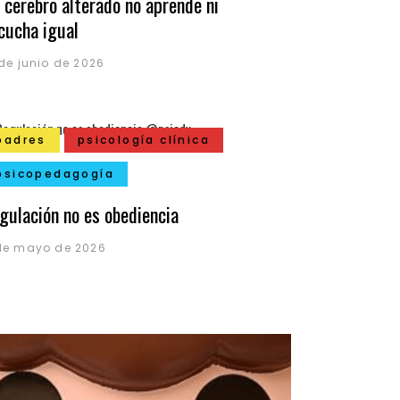
 cerebro alterado no aprende ni
cucha igual
 de junio de 2026
padres
psicología clínica
psicopedagogía
gulación no es obediencia
de mayo de 2026