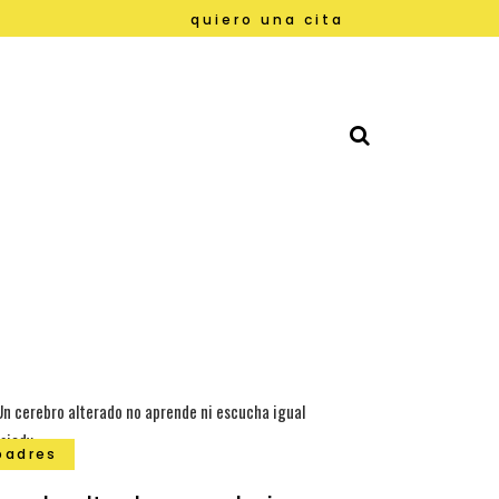
quiero una cita
padres