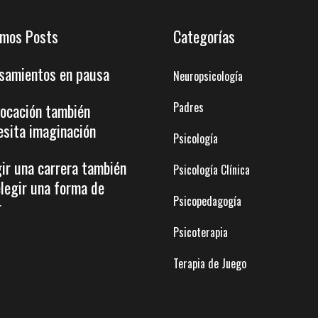
imos Posts
Categorías
samientos en pausa
Neuropsicología
Padres
vocación también
esita imaginación
Psicología
gir una carrera también
Psicología Clínica
elegir una forma de
Psicopedagogía
r
Psicoterapia
Terapia de Juego