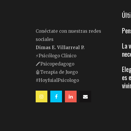
Últ
Pen
Conéctate con nuestras redes
sociales
La 
Dimas E. Villarreal P.
nec
⚡️Psicólogo Clínico
🖍Psicopedagogo
Ele
🤖Terapia de Juego
es 
#HoyfuialPsicologo
vivi