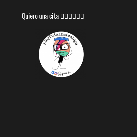
Quiero una cita 👇🏼👇🏼👇🏼