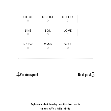
COOL
DISLIKE
GEEEKY
0
0
0
LIKE
LOL
LOVE
0
0
0
NSFW
OMG
WTF
0
0
0
Previous post
Next post
Explorando, identificando y permitiéndonos sentir
emociones Versión Harry Potter