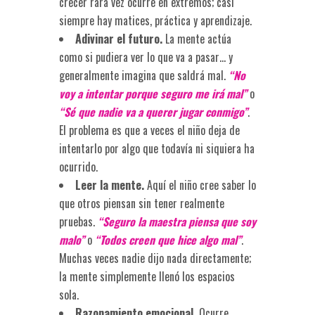
crecer rara vez ocurre en extremos; casi
siempre hay matices, práctica y aprendizaje.
Adivinar el futuro.
La mente actúa
como si pudiera ver lo que va a pasar… y
generalmente imagina que saldrá mal.
“No
voy a intentar porque seguro me irá mal”
o
“Sé que nadie va a querer jugar conmigo”
.
El problema es que a veces el niño deja de
intentarlo por algo que todavía ni siquiera ha
ocurrido.
Leer la mente.
Aquí el niño cree saber lo
que otros piensan sin tener realmente
pruebas.
“Seguro la maestra piensa que soy
malo”
o
“Todos creen que hice algo mal”
.
Muchas veces nadie dijo nada directamente;
la mente simplemente llenó los espacios
sola.
Razonamiento emocional.
Ocurre