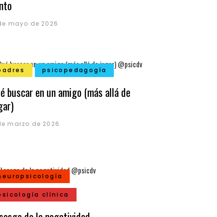
anto
 de mayo de 2026
padres
psicopedagogía
é buscar en un amigo (más allá de
gar)
de marzo de 2026
neuropsicología
psicología clínica
 sesgo de la negatividad