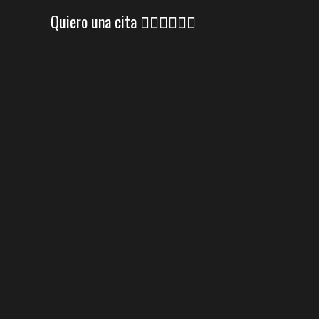
Quiero una cita 👇🏼👇🏼👇🏼