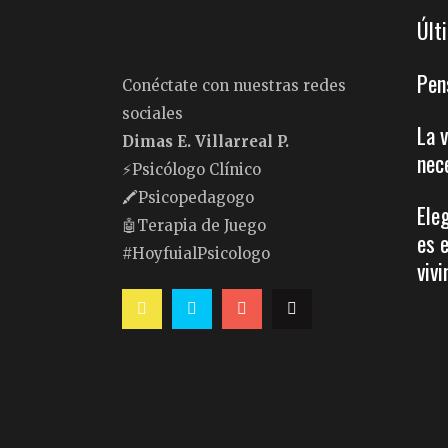
Últ
Pen
Conéctate con nuestras redes
sociales
La 
Dimas E. Villarreal P.
nec
⚡️Psicólogo Clínico
🖍Psicopedagogo
Ele
🤖Terapia de Juego
es 
#HoyfuialPsicologo
vivi