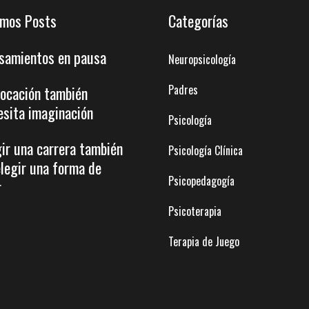
imos Posts
Categorías
samientos en pausa
Neuropsicología
Padres
vocación también
esita imaginación
Psicología
gir una carrera también
Psicología Clínica
elegir una forma de
Psicopedagogía
r
Psicoterapia
Terapia de Juego