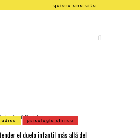
quiero una cita
padres
psicología clínica
tender el duelo infantil más allá del