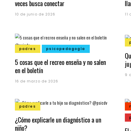
veces busca conectar
ll
10 de junio de 2026
11
padres
psicopedagogía
Qu
5 cosas que el recreo enseña y no salen
ju
en el boletín
9 
16 de marzo de 2026
padres
¿Cómo explicarle un diagnóstico a un
niño?
El