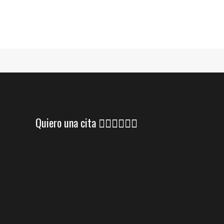
Quiero una cita 👇🏼👇🏼👇🏼