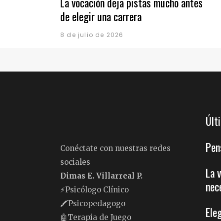
La vocación deja pistas mucho antes
de elegir una carrera
8 de julio de 2026
Últ
Pen
Conéctate con nuestras redes
sociales
La 
Dimas E. Villarreal P.
nec
⚡️Psicólogo Clínico
🖍Psicopedagogo
Ele
🤖Terapia de Juego