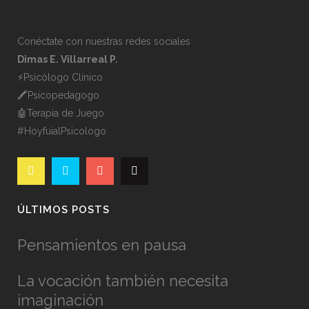
Conéctate con nuestras redes sociales
Dimas E. Villarreal P.
⚡️Psicólogo Clínico
🖍Psicopedagogo
🤖Terapia de Juego
#HoyfuialPsicologo
ÚLTIMOS POSTS
Pensamientos en pausa
La vocación también necesita
imaginación