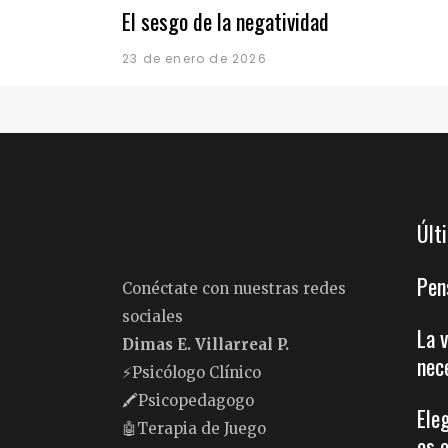
El sesgo de la negatividad
23 de enero de 2026
Últ
Pen
Conéctate con nuestras redes
sociales
La 
Dimas E. Villarreal P.
nec
⚡️Psicólogo Clínico
🖍Psicopedagogo
Ele
🤖Terapia de Juego
es 