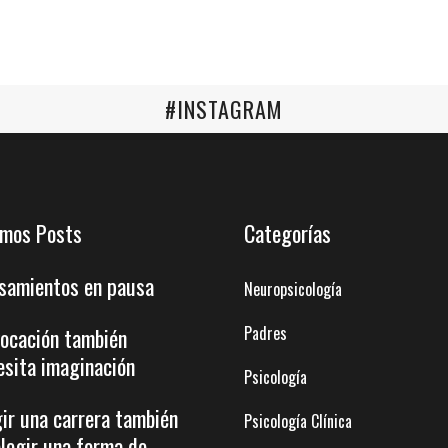
#INSTAGRAM
imos Posts
Categorías
samientos en pausa
Neuropsicología
Padres
vocación también
esita imaginación
Psicología
gir una carrera también
Psicología Clínica
elegir una forma de