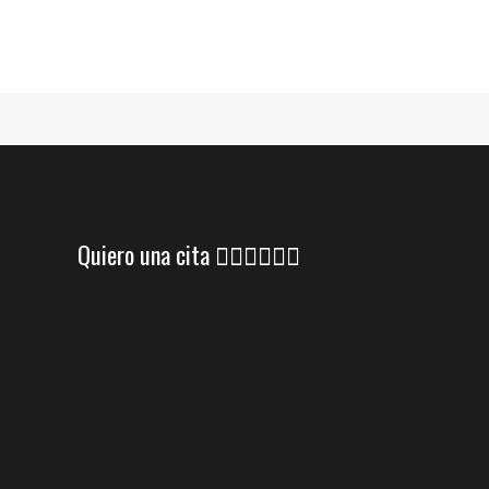
Quiero una cita 👇🏼👇🏼👇🏼