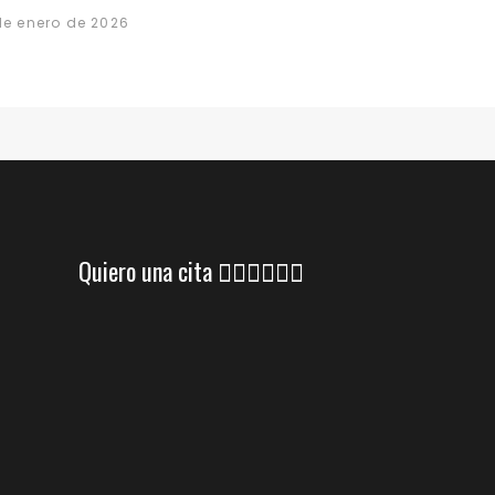
de enero de 2026
Quiero una cita 👇🏼👇🏼👇🏼