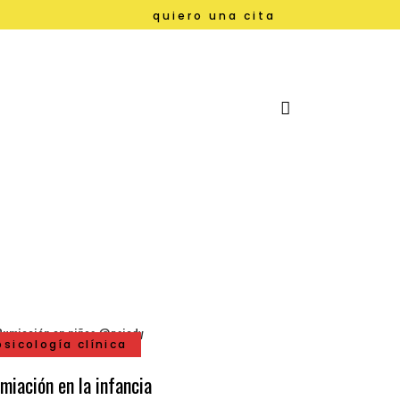
quiero una cita
psicología clínica
miación en la infancia