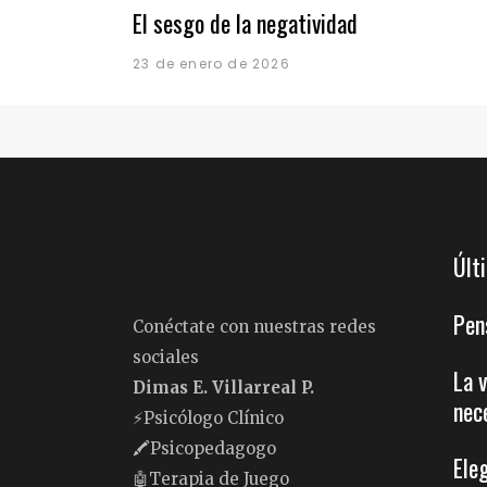
El sesgo de la negatividad
23 de enero de 2026
Últ
Pen
Conéctate con nuestras redes
sociales
La 
Dimas E. Villarreal P.
nec
⚡️Psicólogo Clínico
🖍Psicopedagogo
Ele
🤖Terapia de Juego