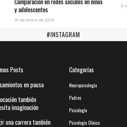
Comparación en redes sociales en niños
9 
y adolescentes
16 de enero de 2026
#INSTAGRAM
imos Posts
Categorías
samientos en pausa
Neuropsicología
Padres
vocación también
esita imaginación
Psicología
gir una carrera también
Psicología Clínica