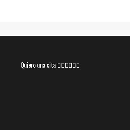
Quiero una cita 👇🏼👇🏼👇🏼