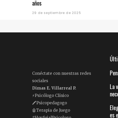
años
29 de septiembre de 2025
Últ
Pen
Conéctate con nuestras redes
sociales
La 
Dimas E. Villarreal P.
nec
⚡️Psicólogo Clínico
🖍Psicopedagogo
Ele
🤖Terapia de Juego
es 
#HoyfuialPsicologo