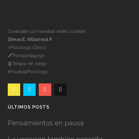
Conéctate con nuestras redes sociales
Dimas E. Villarreal P.
⚡️Psicólogo Clínico
🖍Psicopedagogo
🤖Terapia de Juego
#HoyfuialPsicologo
ÚLTIMOS POSTS
Pensamientos en pausa