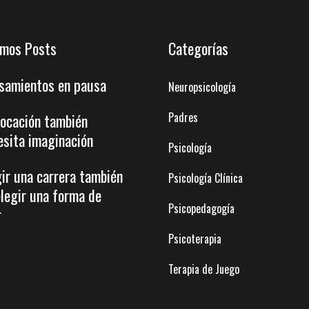
imos Posts
Categorías
samientos en pausa
Neuropsicología
Padres
vocación también
esita imaginación
Psicología
gir una carrera también
Psicología Clínica
elegir una forma de
Psicopedagogía
r
Psicoterapia
Terapia de Juego