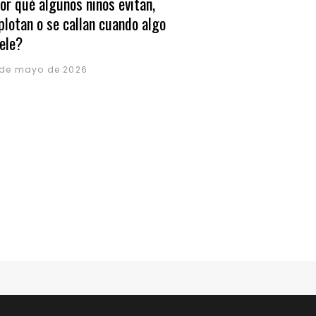
or qué algunos niños evitan,
plotan o se callan cuando algo
ele?
 de mayo de 2026