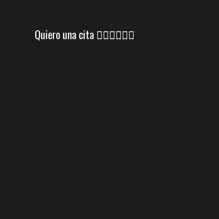
Quiero una cita 👇🏼👇🏼👇🏼