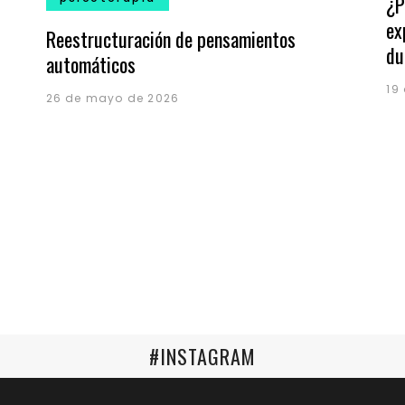
¿P
ex
Reestructuración de pensamientos
du
automáticos
19
26 de mayo de 2026
#INSTAGRAM