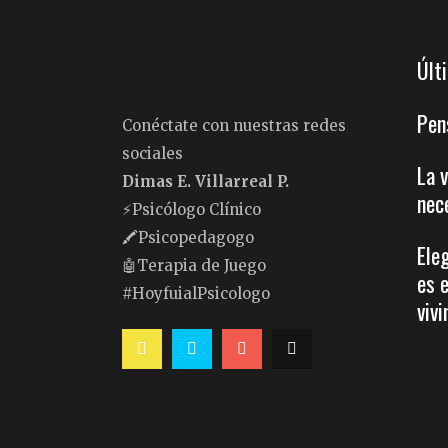
Últ
Pen
Conéctate con nuestras redes
sociales
La 
Dimas E. Villarreal P.
nec
⚡️Psicólogo Clínico
🖍Psicopedagogo
Ele
🤖Terapia de Juego
es 
#HoyfuialPsicologo
vivi