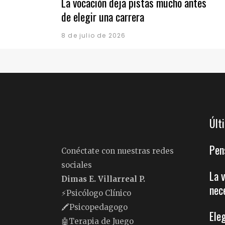
La vocación deja pistas mucho antes
de elegir una carrera
8 de julio de 2026
Últ
Pen
Conéctate con nuestras redes
sociales
La 
Dimas E. Villarreal P.
nec
⚡️Psicólogo Clínico
🖍Psicopedagogo
Ele
🤖Terapia de Juego