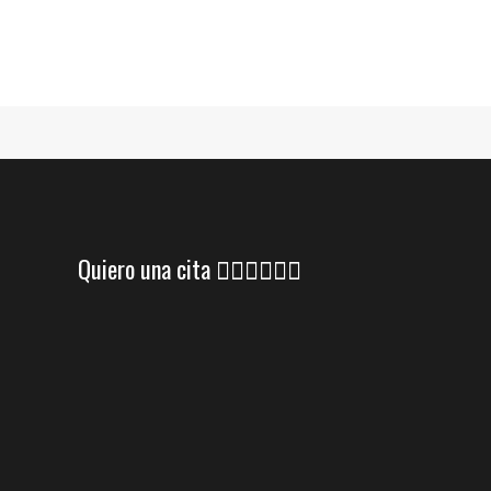
Quiero una cita 👇🏼👇🏼👇🏼