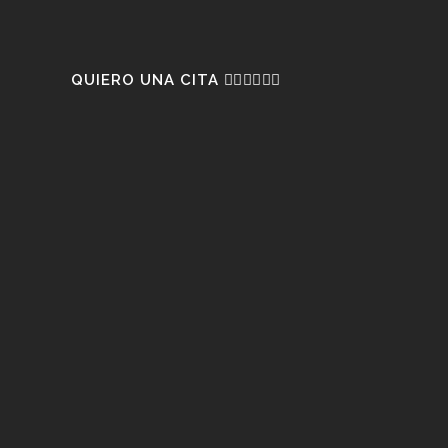
QUIERO UNA CITA 👇🏼👇🏼👇🏼