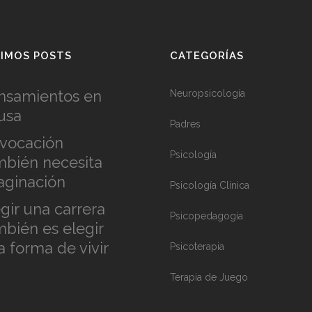
IMOS POSTS
CATEGORÍAS
nsamientos en
Neuropsicología
usa
Padres
 vocación
Psicología
mbién necesita
aginación
Psicología Clínica
gir una carrera
Psicopedagogía
mbién es elegir
a forma de vivir
Psicoterapia
Terapia de Juego