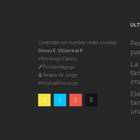
ÚLT
Pe
Conéctate con nuestras redes sociales
pa
Dimas E. Villarreal P.
⚡️Psicólogo Clínico
La
🖍Psicopedagogo
ta
🤖Terapia de Juego
im
#HoyfuialPsicologo
Ele
ta
un