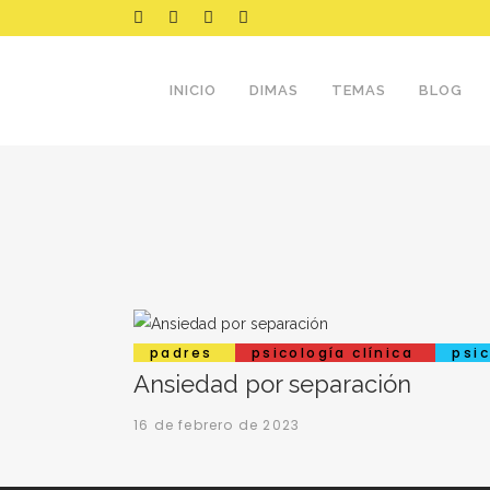
INICIO
DIMAS
TEMAS
BLOG
padres
psicología clínica
psi
Ansiedad por separación
16 de febrero de 2023