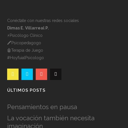
Conéctate con nuestras redes sociales
Dimas E. Villarreal P.
⚡️Psicólogo Clínico
🖍Psicopedagogo
🤖Terapia de Juego
#HoyfuialPsicologo
ÚLTIMOS POSTS
Pensamientos en pausa
La vocación también necesita
imaginación