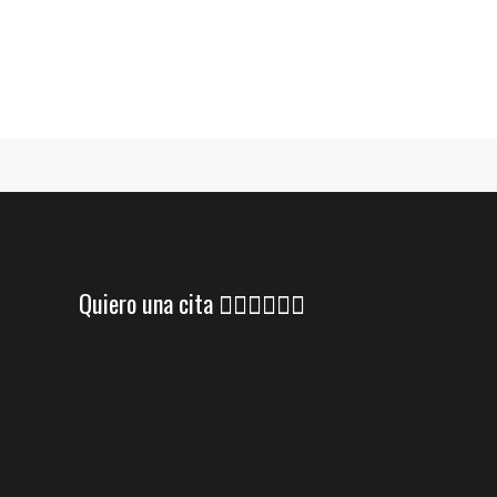
Quiero una cita 👇🏼👇🏼👇🏼