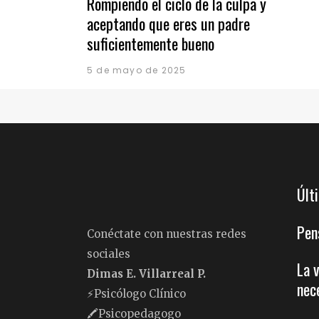
Rompiendo el ciclo de la culpa y
aceptando que eres un padre
suficientemente bueno
5 de mayo de 2025
Últ
Pen
Conéctate con nuestras redes
sociales
La 
Dimas E. Villarreal P.
nec
⚡️Psicólogo Clínico
🖍Psicopedagogo