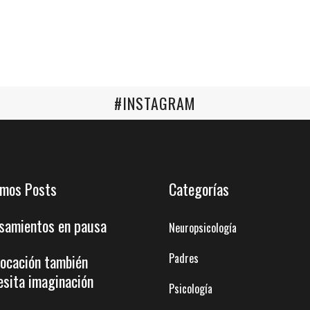
#INSTAGRAM
imos Posts
Categorías
samientos en pausa
Neuropsicología
Padres
vocación también
esita imaginación
Psicología