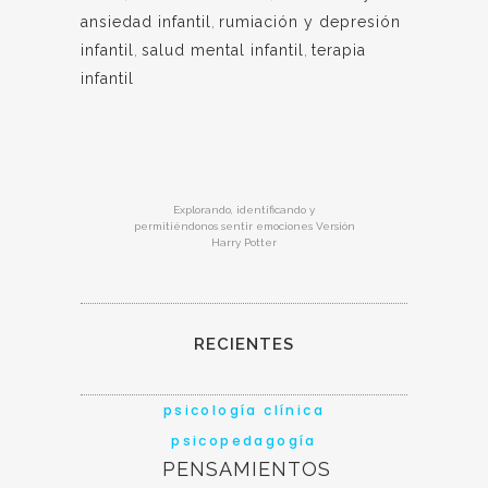
ansiedad infantil
,
rumiación y depresión
infantil
,
salud mental infantil
,
terapia
infantil
Explorando, identificando y
permitiéndonos sentir emociones Versión
Harry Potter
RECIENTES
psicología clínica
psicopedagogía
PENSAMIENTOS