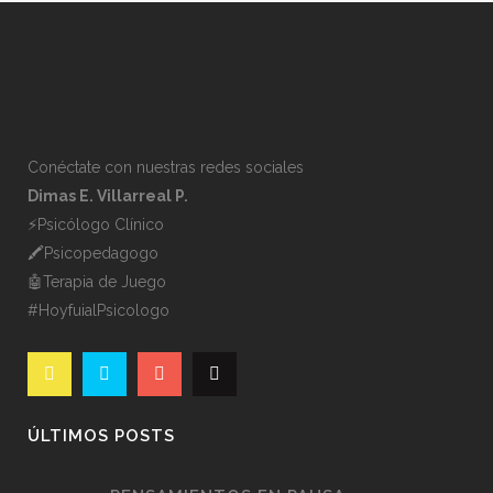
Conéctate con nuestras redes sociales
Dimas E. Villarreal P.
⚡️Psicólogo Clínico
🖍Psicopedagogo
🤖Terapia de Juego
#HoyfuialPsicologo
ÚLTIMOS POSTS