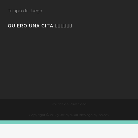
Terapia de Juego
QUIERO UNA CITA 👇🏼👇🏼👇🏼
Política de Privacidad
Copyright © 2025 #HoyfuialPsicologo by psicdv