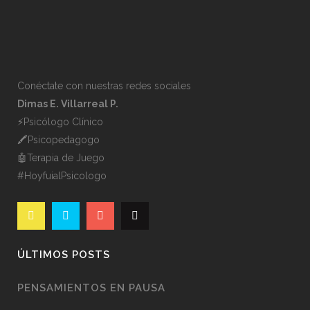
Conéctate con nuestras redes sociales
Dimas E. Villarreal P.
⚡️Psicólogo Clínico
🖍Psicopedagogo
🤖Terapia de Juego
#HoyfuialPsicologo
ÚLTIMOS POSTS
PENSAMIENTOS EN PAUSA