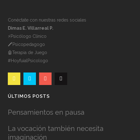
Conéctate con nuestras redes sociales
Dimas E. Villarreal P.
⚡️Psicólogo Clínico
🖍Psicopedagogo
🤖Terapia de Juego
#HoyfuialPsicologo
ÚLTIMOS POSTS
Pensamientos en pausa
La vocación también necesita
imaginación