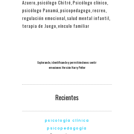
Azuero
,
psicólogo Chitré
,
Psicólogo clínico
,
psicólogo Panamá
,
psicopedagogo
,
recreo
,
regulación emocional
,
salud mental infantil
,
terapia de Juego
,
vínculo familiar
Explorando, identificando y permitiéndonos sentir
emociones Versión Harry Potter
Recientes
psicología clínica
psicopedagogía