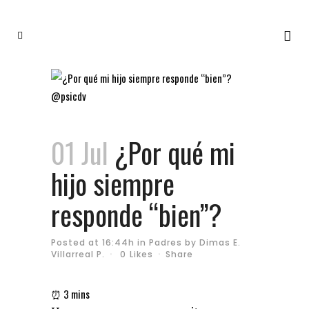
01 Jul
¿Por qué mi
hijo siempre
responde “bien”?
Posted at 16:44h
in
Padres
by
Dimas E.
Villarreal P.
0
Likes
Share