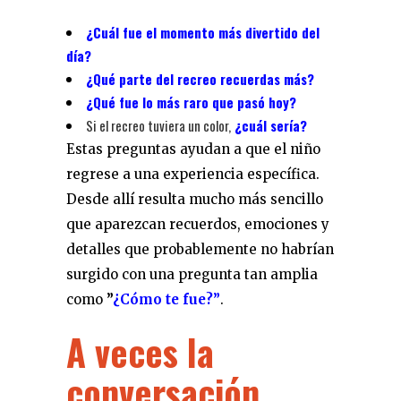
¿Cuál fue el momento más divertido del
día?
¿Qué parte del recreo recuerdas más?
¿Qué fue lo más raro que pasó hoy?
Si el recreo tuviera un color,
¿cuál sería?
Estas preguntas ayudan a que el niño
regrese a una experiencia específica.
Desde allí resulta mucho más sencillo
que aparezcan recuerdos, emociones y
detalles que probablemente no habrían
surgido con una pregunta tan amplia
como
”
¿Cómo te fue?”
.
A veces la
conversación