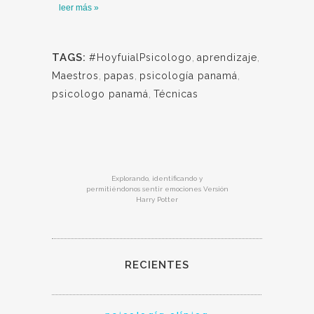
leer más »
TAGS:
#HoyfuialPsicologo
,
aprendizaje
,
Maestros
,
papas
,
psicología panamá
,
psicologo panamá
,
Técnicas
Explorando, identificando y
permitiéndonos sentir emociones Versión
Harry Potter
RECIENTES