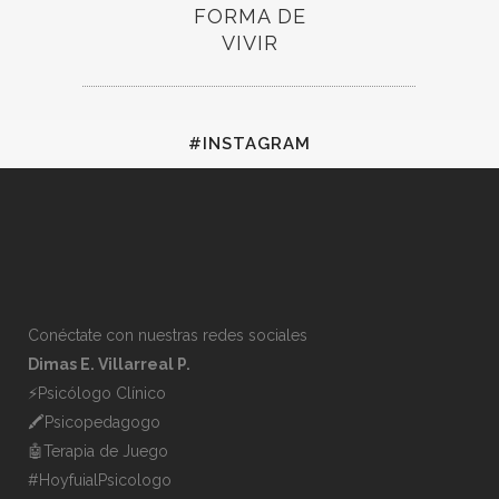
FORMA DE
VIVIR
#INSTAGRAM
Conéctate con nuestras redes sociales
Dimas E. Villarreal P.
⚡️Psicólogo Clínico
🖍Psicopedagogo
🤖Terapia de Juego
#HoyfuialPsicologo