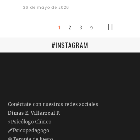
26 de mayo de 2026
1
2
3
#INSTAGRAM
Conéctate con nuestras redes sociales
Dimas E. Villarreal P.
⚡️Psicólogo Clínico
🖍Psicopedagogo
🤖Terapia de Juego