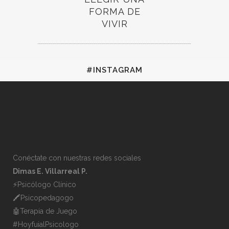
FORMA DE
VIVIR
#INSTAGRAM
Conéctate con nuestras redes sociales
Dimas E. Villarreal P.
⚡️Psicólogo Clínico
🖍Psicopedagogo
🤖Terapia de Juego
#HoyfuialPsicologo