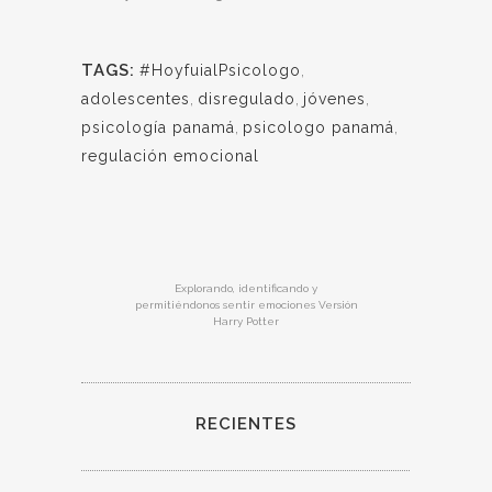
TAGS:
#HoyfuialPsicologo
,
adolescentes
,
disregulado
,
jóvenes
,
psicología panamá
,
psicologo panamá
,
regulación emocional
Explorando, identificando y
permitiéndonos sentir emociones Versión
Harry Potter
RECIENTES