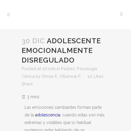
30 DIC
ADOLESCENTE
EMOCIONALMENTE
DISREGULADO
Posted at 07:00h
in
Padres
,
Psicología
Clínica
by
Dimas E. Villarreal P.
10
Likes
Share
Las emociones cambiantes forman parte
de la
adolescencia
, cuando estas son más
extremas y volátiles que lo habitual
podemos estar hablando de un