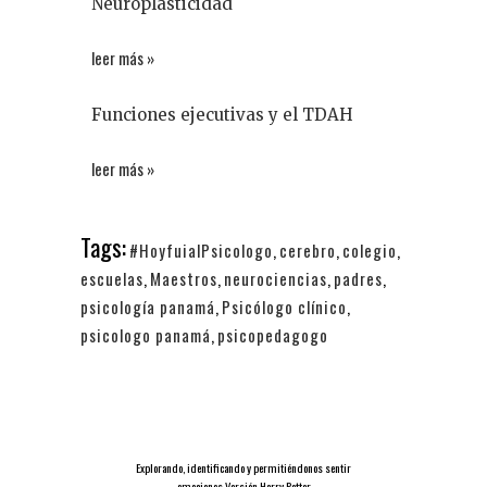
Neuroplasticidad
leer más »
Funciones ejecutivas y el TDAH
leer más »
Tags:
#HoyfuialPsicologo
,
cerebro
,
colegio
,
escuelas
,
Maestros
,
neurociencias
,
padres
,
psicología panamá
,
Psicólogo clínico
,
psicologo panamá
,
psicopedagogo
Explorando, identificando y permitiéndonos sentir
emociones Versión Harry Potter