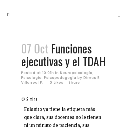
07 Oct
Funciones
ejecutivas y el TDAH
Posted at 10:01h
in
Neuropsicología
,
Psicología
,
Psicopedagogía
by
Dimas E.
Villarreal P.
0
Likes
Share
Fulanito ya tiene la etiqueta más
que clara, sus docentes no le tienen
ni un minuto de paciencia, sus