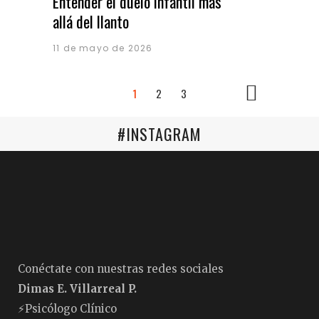
Entender el duelo infantil más
allá del llanto
11 de mayo de 2026
1
2
3
#INSTAGRAM
Conéctate con nuestras redes sociales
Dimas E. Villarreal P.
⚡️Psicólogo Clínico