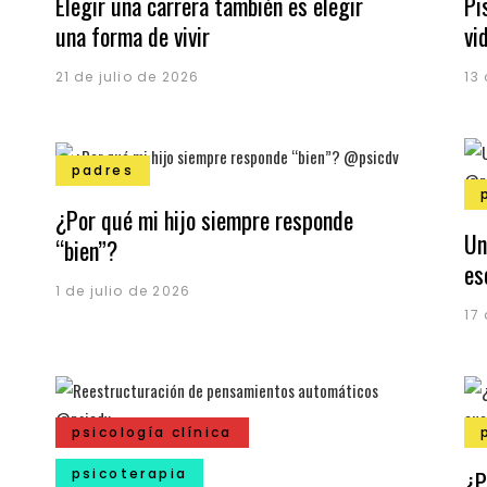
Elegir una carrera también es elegir
Pi
una forma de vivir
vi
21 de julio de 2026
13
padres
¿Por qué mi hijo siempre responde
Un
“bien”?
es
1 de julio de 2026
17
psicología clínica
psicoterapia
¿P