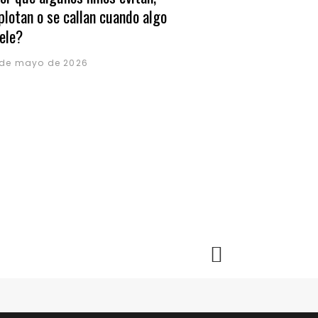
plotan o se callan cuando algo
ele?
 de mayo de 2026