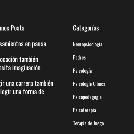
imos Posts
Categorías
samientos en pausa
Neuropsicología
Padres
vocación también
esita imaginación
Psicología
gir una carrera también
Psicología Clínica
elegir una forma de
Psicopedagogía
r
Psicoterapia
Terapia de Juego