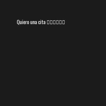
Quiero una cita 👇🏼👇🏼👇🏼