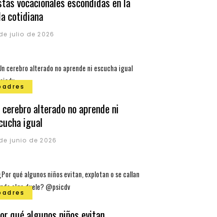
stas vocacionales escondidas en la
da cotidiana
 de julio de 2026
padres
 cerebro alterado no aprende ni
cucha igual
 de junio de 2026
padres
or qué algunos niños evitan,