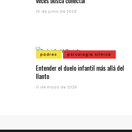
veces busca conectar
10 de junio de 2026
padres
psicología clínica
Entender el duelo infantil más allá del
llanto
11 de mayo de 2026