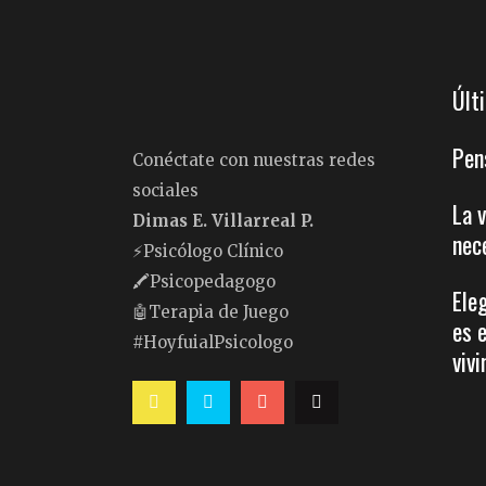
Últ
Pen
Conéctate con nuestras redes
sociales
La 
Dimas E. Villarreal P.
nec
⚡️Psicólogo Clínico
🖍Psicopedagogo
Ele
🤖Terapia de Juego
es 
#HoyfuialPsicologo
vivi