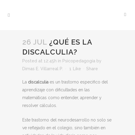
26 JUL
¿QUÉ ES LA
DISCALCULIA?
Posted at 12:45h
in
Psicopedagogía
by
Dimas E. Villarreal P.
1
Like
Share
La
discalculia
es un trastorno especifico del
aprendizaje con dificultades en las
matemáticas como entender, aprender y
resolver cálculos.
Este trastorno del neurodesarrollo no solo se
ve reflejado en el colegio, sino también en