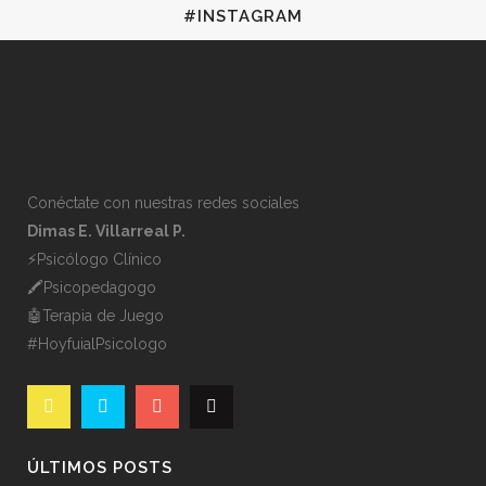
#INSTAGRAM
Conéctate con nuestras redes sociales
Dimas E. Villarreal P.
⚡️Psicólogo Clínico
🖍Psicopedagogo
🤖Terapia de Juego
#HoyfuialPsicologo
ÚLTIMOS POSTS