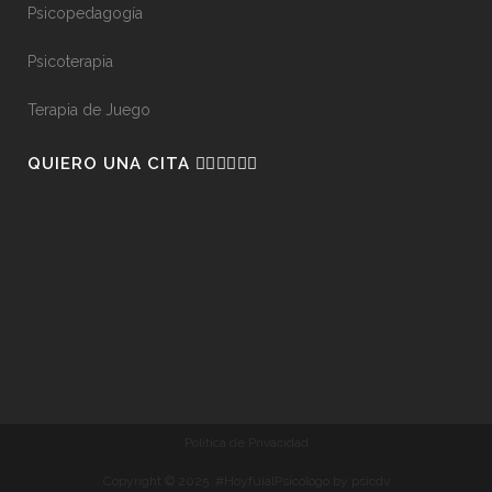
Psicopedagogía
Psicoterapia
Terapia de Juego
QUIERO UNA CITA 👇🏼👇🏼👇🏼
Política de Privacidad
Copyright © 2025 #HoyfuialPsicologo by psicdv