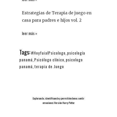
Estrategias de Terapia de juego en
casa para padres e hijos vol. 2
leer más »
Tags:
#HoyfuialPsicologo
,
psicología
panamá
,
Psicólogo clínico
,
psicologo
panamá
,
terapia de Juego
Explorando, identificando y permitiéndonos sentir
emociones Versión Harry Potter