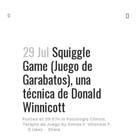
29 Jul
Squiggle
Game (Juego de
Garabatos), una
técnica de Donald
Winnicott
Posted at 09:57h
in
Psicología Clínica
,
Terapia de Juego
by
Dimas E. Villarreal P.
0
Likes
Share