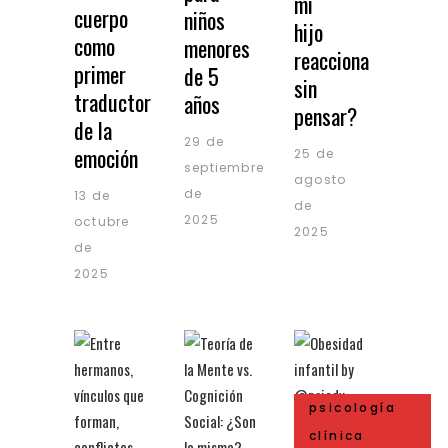
mi
cuerpo
niños
hijo
como
menores
reacciona
primer
de 5
sin
traductor
años
pensar?
de la
29 de
emoción
25 de
septiembre
agosto
de
13 de
de
2025
octubre
2025
de
2025
psicología
clínica