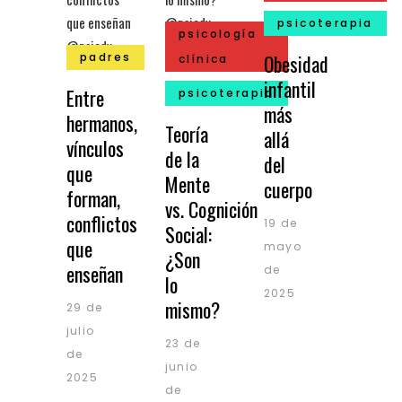
psicoterapia
psicología
padres
Obesidad
clínica
infantil
Entre
psicoterapia
más
hermanos,
Teoría
allá
vínculos
de la
del
que
Mente
cuerpo
forman,
vs. Cognición
conflictos
19 de
Social:
que
mayo
¿Son
enseñan
de
lo
2025
mismo?
29 de
julio
23 de
de
junio
2025
de