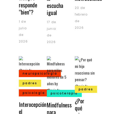
responde
escucha
20 de
“bien”?
igual
febrero
de
1 de
17 de
2026
julio
junio
de
de
2026
2026
neuropsicología
padres
padres
psicología
psicoterapia
¿Por
Interocepción
Mindfulness
qué
el
para