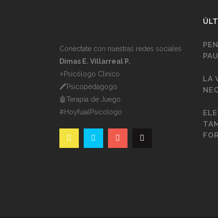
ÚLT
PE
Conéctate con nuestras redes sociales
PA
Dimas E. Villarreal P.
⚡️Psicólogo Clínico
LA 
🖍Psicopedagogo
NEC
🤖Terapia de Juego
#HoyfuialPsicologo
ELE
TAM
FOR