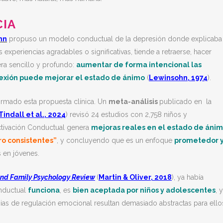
CIA
hn
propuso un modelo conductual de la depresión donde explicaba
periencias agradables o significativas, tiende a retraerse, hacer
ra sencillo y profundo:
aumentar de forma intencional las
nexión puede mejorar el estado de ánimo
(
Lewinsohn, 1974
).
irmado esta propuesta clínica. Un
meta-análisis
publicado e
n la
Tindall et al., 2024
) revisó
24 estudios
con
2,758 niños y
Activación Conductual genera
mejoras reales en el estado de áni
o consistentes”
, y concluyendo que es un enfoque
prometedor 
 en jóvenes.
 and Family Psychology Review
(
Martin & Oliver, 2018
), ya había
onductual
funciona
, es
bien aceptada por niños y adolescentes
, y
egias de regulación emocional resultan demasiado abstractas para ello