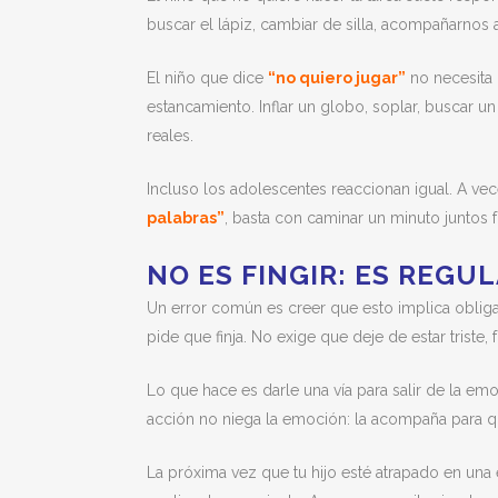
buscar el lápiz, cambiar de silla, acompañarnos a
El niño que dice
“no quiero jugar”
no necesita 
estancamiento. Inflar un globo, soplar, buscar 
reales.
Incluso los adolescentes reaccionan igual. A vec
palabras”
, basta con caminar un minuto juntos f
NO ES FINGIR: ES REGU
Un error común es creer que esto implica obligar
pide que finja. No exige que deje de estar triste,
Lo que hace es darle una vía para salir de la e
acción no niega la emoción: la acompaña para q
La próxima vez que tu hijo esté atrapado en una 