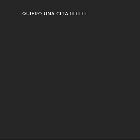
QUIERO UNA CITA 👇🏼👇🏼👇🏼