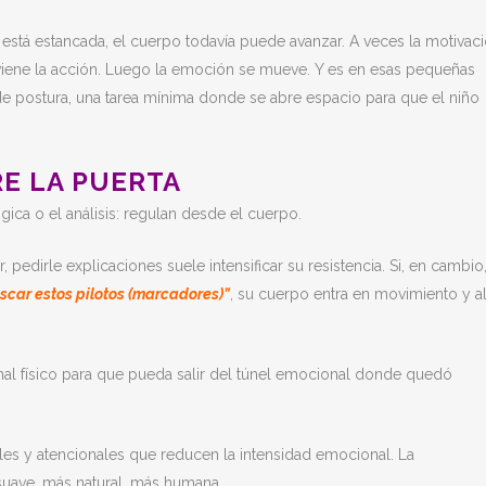
stá estancada, el cuerpo todavía puede avanzar. A veces la motivac
iene la acción. Luego la emoción se mueve. Y es en esas pequeñas
e postura, una tarea mínima donde se abre espacio para que el niño
E LA PUERTA
ica o el análisis: regulan desde el cuerpo.
, pedirle explicaciones suele intensificar su resistencia. Si, en cambio,
scar estos pilotos (marcadores)”
, su cuerpo entra en movimiento y a
canal físico para que pueda salir del túnel emocional donde quedó
es y atencionales que reducen la intensidad emocional. La
uave, más natural, más humana.