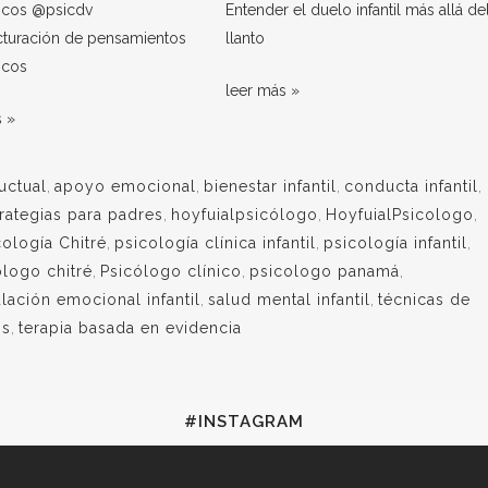
Entender el duelo infantil más allá de
cturación de pensamientos
llanto
icos
leer más »
s »
uctual
,
apoyo emocional
,
bienestar infantil
,
conducta infantil
,
rategias para padres
,
hoyfuialpsicólogo
,
HoyfuialPsicologo
,
cología Chitré
,
psicología clínica infantil
,
psicología infantil
,
ologo chitré
,
Psicólogo clínico
,
psicologo panamá
,
lación emocional infantil
,
salud mental infantil
,
técnicas de
os
,
terapia basada en evidencia
#INSTAGRAM