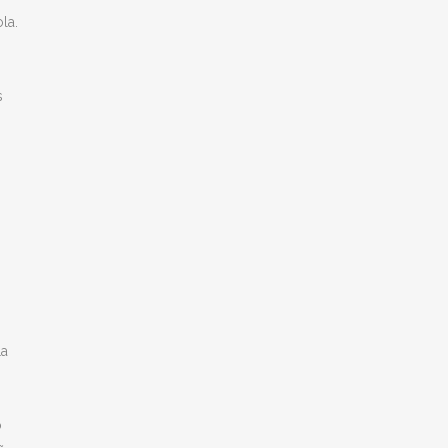
la.
s
La
o