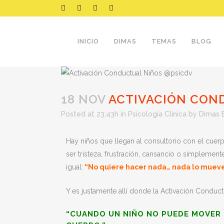
INICIO
DIMAS
TEMAS
BLOG
18 NOV
ACTIVACIÓN CON
Posted at 23:43h
in
Psicología Clínica
by
Dimas E.
Hay niños que llegan al consultorio con el cuer
ser tristeza, frustración, cansancio o simplemen
igual:
“No quiere hacer nada… nada lo mueve
Y es justamente allí donde la Activación Conduc
“CUANDO UN NIÑO NO PUEDE MOVER