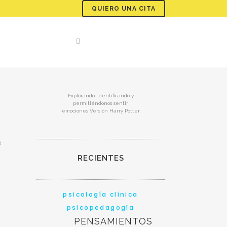
QUIERO UNA CITA
Explorando, identificando y
permitiéndonos sentir
emociones Versión Harry Potter
e
RECIENTES
psicología clínica
psicopedagogía
PENSAMIENTOS