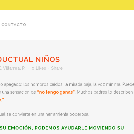
CONTACTO
DUCTUAL NIÑOS
 Villarreal P.
0
Likes
Share
po apagado: los hombros caídos, la mirada baja, la voz mínima. Pued
te una sensación de
“no tengo ganas”
. Muchos padres lo describen
.”
tual se convierte en una herramienta poderosa.
 SU EMOCIÓN, PODEMOS AYUDARLE MOVIENDO SU