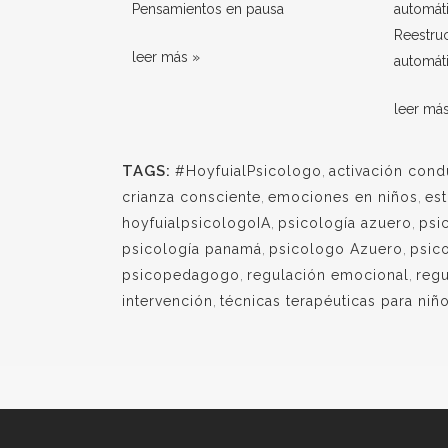
Pensamientos en pausa
Reestru
leer más »
automát
leer má
TAGS:
#HoyfuialPsicologo
,
activación cond
crianza consciente
,
emociones en niños
,
est
hoyfuialpsicologoIA
,
psicología azuero
,
psi
psicología panamá
,
psicologo Azuero
,
psic
psicopedagogo
,
regulación emocional
,
regu
intervención
,
técnicas terapéuticas para niñ