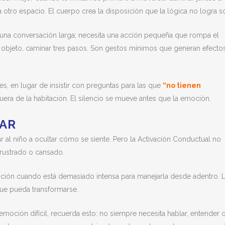
 otro espacio. El cuerpo crea la disposición que la lógica no logra so
una conversación larga; necesita una acción pequeña que rompa el
un objeto, caminar tres pasos. Son gestos mínimos que generan efecto
es, en lugar de insistir con preguntas para las que
“no tienen
uera de la habitación. El silencio se mueve antes que la emoción.
LAR
 al niño a ocultar cómo se siente. Pero la Activación Conductual no
 frustrado o cansado.
moción cuando está demasiado intensa para manejarla desde adentro. 
ue pueda transformarse.
emoción difícil, recuerda esto: no siempre necesita hablar, entender 