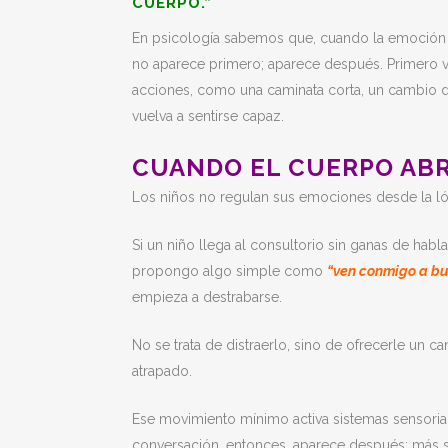
CUERPO.”
En psicología sabemos que, cuando la emoción e
no aparece primero; aparece después. Primero v
acciones, como una caminata corta, un cambio d
vuelva a sentirse capaz.
CUANDO EL CUERPO ABR
Los niños no regulan sus emociones desde la lóg
Si un niño llega al consultorio sin ganas de hablar
propongo algo simple como
“ven conmigo a bu
empieza a destrabarse.
No se trata de distraerlo, sino de ofrecerle un 
atrapado.
Ese movimiento mínimo activa sistemas sensorial
conversación, entonces, aparece después: más s